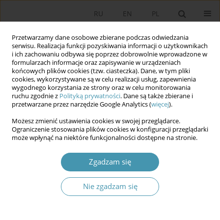
RU
EN
PL
Przetwarzamy dane osobowe zbierane podczas odwiedzania
serwisu. Realizacja funkcji pozyskiwania informacji o użytkownikach
i ich zachowaniu odbywa się poprzez dobrowolnie wprowadzone w
formularzach informacje oraz zapisywanie w urządzeniach
końcowych plików cookies (tzw. ciasteczka). Dane, w tym pliki
cookies, wykorzystywane są w celu realizacji usług, zapewnienia
wygodnego korzystania ze strony oraz w celu monitorowania
ruchu zgodnie z
Polityką prywatności
. Dane są także zbierane i
przetwarzane przez narzędzie Google Analytics (
więcej
).
Autor
Ryszard Balicki
Możesz zmienić ustawienia cookies w swojej przeglądarce.
Ograniczenie stosowania plików cookies w konfiguracji przeglądarki
może wpłynąć na niektóre funkcjonalności dostępne na stronie.
Czy Facebook za nas (za)głosuje?
Ryszard Balicki
Zgadzam się
Studia Politologiczne 2024;74
Nie zgadzam się
Streszczenie
Artykuł
(PDF)
Dla autorów