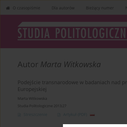
O czasopiśmie
Dla autorów
Bieżący numer
Autor
Marta Witkowska
Podejście transnarodowe w badaniach nad pr
Europejskiej
Marta Witkowska
Studia Politologiczne 2013;27
Streszczenie
Artykuł
(PDF)