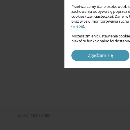
Przetwarzamy dane osobowe zbiera
zachowaniu odbywa się poprzez d
cookies (tzw. ciasteczka). Dane, w
oraz w celu monitorowania ruchu
(
więcej
).
Możesz zmienić ustawienia cookie
niektóre funkcjonalności dostępne
Zgadzam się
ISSN:
1640-8888