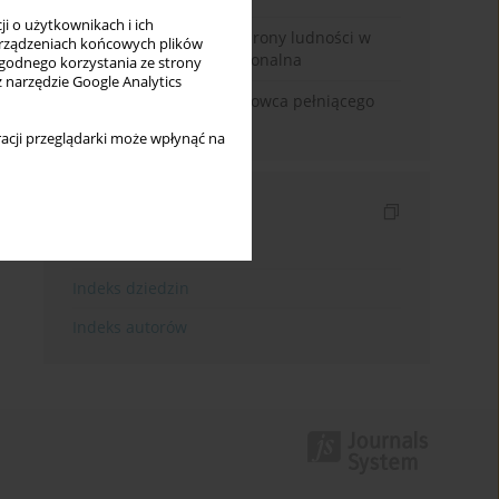
i o użytkownikach i ich
Odbudowa systemu ochrony ludności w
rządzeniach końcowych plików
Polsce. Analiza instytucjonalna
wygodnego korzystania ze strony
z narzędzie Google Analytics
Odpowiedzialność naukowca pełniącego
funkcje polityczne
acji przeglądarki może wpłynąć na
Indeksy
Indeks słów kluczowych
Indeks dziedzin
Indeks autorów