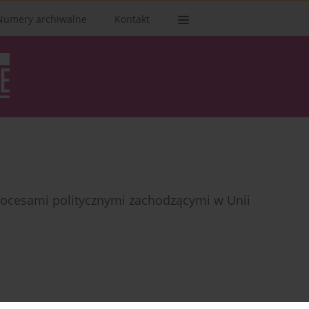
Numery archiwalne
Kontakt
ocesami politycznymi zachodzącymi w Unii