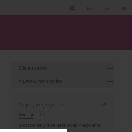
RU
EN
PL
Dla autorów
Numery archiwalne
Najczęściej czytane
Miesiąc
Rok
Stosowanie prawa łaski przez Prezydenta
RP