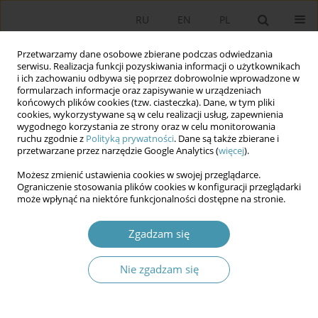
RU
EN
PL
Przetwarzamy dane osobowe zbierane podczas odwiedzania
serwisu. Realizacja funkcji pozyskiwania informacji o użytkownikach
i ich zachowaniu odbywa się poprzez dobrowolnie wprowadzone w
formularzach informacje oraz zapisywanie w urządzeniach
końcowych plików cookies (tzw. ciasteczka). Dane, w tym pliki
cookies, wykorzystywane są w celu realizacji usług, zapewnienia
wygodnego korzystania ze strony oraz w celu monitorowania
ruchu zgodnie z
Polityką prywatności
. Dane są także zbierane i
przetwarzane przez narzędzie Google Analytics (
więcej
).
Autor
Małgorzata Winiarczyk-
Możesz zmienić ustawienia cookies w swojej przeglądarce.
Kossakowska
Ograniczenie stosowania plików cookies w konfiguracji przeglądarki
może wpłynąć na niektóre funkcjonalności dostępne na stronie.
Konstytucyjna regulacja problematyki
Zgadzam się
wyznaniowej w Polsce Ludowej
Nie zgadzam się
Małgorzata Winiarczyk-Kossakowska
Studia Politologiczne 2012;23
Streszczenie
Artykuł
(PDF)