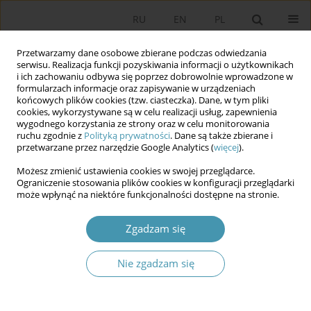
RU
EN
PL
Przetwarzamy dane osobowe zbierane podczas odwiedzania
serwisu. Realizacja funkcji pozyskiwania informacji o użytkownikach
i ich zachowaniu odbywa się poprzez dobrowolnie wprowadzone w
formularzach informacje oraz zapisywanie w urządzeniach
końcowych plików cookies (tzw. ciasteczka). Dane, w tym pliki
cookies, wykorzystywane są w celu realizacji usług, zapewnienia
wygodnego korzystania ze strony oraz w celu monitorowania
ruchu zgodnie z
Polityką prywatności
. Dane są także zbierane i
przetwarzane przez narzędzie Google Analytics (
więcej
).
Autor
Krzysztof Pieliński
Możesz zmienić ustawienia cookies w swojej przeglądarce.
Ograniczenie stosowania plików cookies w konfiguracji przeglądarki
może wpłynąć na niektóre funkcjonalności dostępne na stronie.
Imaginacyjny konserwatyzm Benjamina
Disraelego
Zgadzam się
Krzysztof Pieliński
Studia Politologiczne 2009;13
Nie zgadzam się
Streszczenie
Artykuł
(PDF)