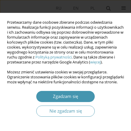
RU
EN
PL
Przetwarzamy dane osobowe zbierane podczas odwiedzania
serwisu. Realizacja funkcji pozyskiwania informacji o użytkownikach
i ich zachowaniu odbywa się poprzez dobrowolnie wprowadzone w
formularzach informacje oraz zapisywanie w urządzeniach
końcowych plików cookies (tzw. ciasteczka). Dane, w tym pliki
cookies, wykorzystywane są w celu realizacji usług, zapewnienia
wygodnego korzystania ze strony oraz w celu monitorowania
ruchu zgodnie z
Polityką prywatności
. Dane są także zbierane i
przetwarzane przez narzędzie Google Analytics (
więcej
).
Słowo kluczowe
symbol
Możesz zmienić ustawienia cookies w swojej przeglądarce.
Ograniczenie stosowania plików cookies w konfiguracji przeglądarki
może wpłynąć na niektóre funkcjonalności dostępne na stronie.
Legal Symbolism and Constitutional Policy in
Contemporary Reality of Changes
Zgadzam się
Anahit Manasyan
,
Taron Simonyan
Studia Politologiczne 2021;61
Nie zgadzam się
Streszczenie
Artykuł
(PDF)