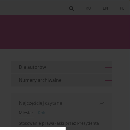
RU
EN
PL
Dla autorów
Numery archiwalne
Najczęściej czytane
Miesiąc
Rok
Stosowanie prawa łaski przez Prezydenta
RP