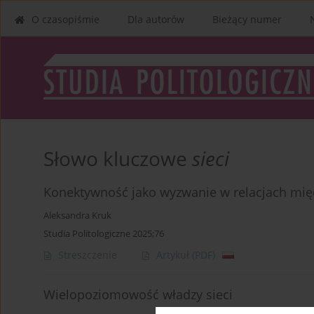
O czasopiśmie
Dla autorów
Bieżący numer
Słowo kluczowe
sieci
Konektywność jako wyzwanie w relacjach mi
Aleksandra Kruk
Studia Politologiczne 2025;76
Streszczenie
Artykuł
(PDF)
Wielopoziomowość władzy sieci