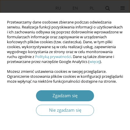
RU
EN
PL
Przetwarzamy dane osobowe zbierane podczas odwiedzania
serwisu. Realizacja funkcji pozyskiwania informacji o użytkownikach
i ich zachowaniu odbywa się poprzez dobrowolnie wprowadzone w
formularzach informacje oraz zapisywanie w urządzeniach
końcowych plików cookies (tzw. ciasteczka). Dane, w tym pliki
cookies, wykorzystywane są w celu realizacji usług, zapewnienia
wygodnego korzystania ze strony oraz w celu monitorowania
ruchu zgodnie z
Polityką prywatności
. Dane są także zbierane i
przetwarzane przez narzędzie Google Analytics (
więcej
).
Słowo kluczowe
protection of
Możesz zmienić ustawienia cookies w swojej przeglądarce.
individual
Ograniczenie stosowania plików cookies w konfiguracji przeglądarki
może wpłynąć na niektóre funkcjonalności dostępne na stronie.
ENHANCEMENT OF THE GUARANTEES OF
Zgadzam się
PERSONAL SECURITY IN CRIMINAL PROCEEDINGS
IN BELARUS
Nie zgadzam się
Михаил Пастухов
Studia Politologiczne 2015;36