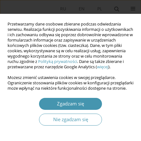
RU
EN
PL
Przetwarzamy dane osobowe zbierane podczas odwiedzania
serwisu. Realizacja funkcji pozyskiwania informacji o użytkownikach
i ich zachowaniu odbywa się poprzez dobrowolnie wprowadzone w
formularzach informacje oraz zapisywanie w urządzeniach
końcowych plików cookies (tzw. ciasteczka). Dane, w tym pliki
cookies, wykorzystywane są w celu realizacji usług, zapewnienia
wygodnego korzystania ze strony oraz w celu monitorowania
ruchu zgodnie z
Polityką prywatności
. Dane są także zbierane i
przetwarzane przez narzędzie Google Analytics (
więcej
).
Słowo kluczowe
The Constitution
Możesz zmienić ustawienia cookies w swojej przeglądarce.
Ograniczenie stosowania plików cookies w konfiguracji przeglądarki
The constitutional status of the Sejm in the
może wpłynąć na niektóre funkcjonalności dostępne na stronie.
political system of the Republic of Poland
Zgadzam się
Stanisław Bożyk
Studia Politologiczne 2020;57
Nie zgadzam się
Streszczenie
Artykuł
(PDF)
Kilka uwag o (nie)równouprawnieniu związków