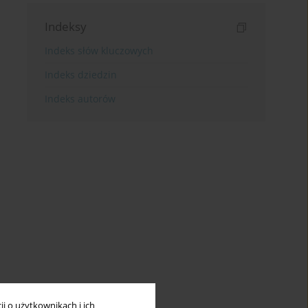
Indeksy
Indeks słów kluczowych
Indeks dziedzin
Indeks autorów
i o użytkownikach i ich