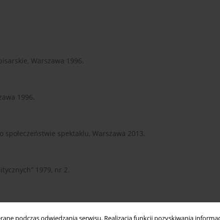
opisarskie, Warszawa 1996.
szawa 1996.
o społeczeństwie spektaklu, Warszawa 2013.
tycznych” 1979, nr 2.
ne podczas odwiedzania serwisu. Realizacja funkcji pozyskiwania informacj