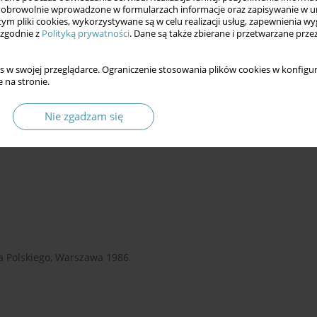
obrowolnie wprowadzone w formularzach informacje oraz zapisywanie w u
 tym pliki cookies, wykorzystywane są w celu realizacji usług, zapewnienia 
twa, Warszawa 1963.
 zgodnie z
Polityką prywatności
. Dane są także zbierane i przetwarzane prze
s w swojej przeglądarce. Ograniczenie stosowania plików cookies w konfigur
 na stronie.
poznania, filozofii dziejów i filozofii języka, Warszawa 2002.
Nie zgadzam się
tslehre und des Rechtspositivismus, Charlottenburg–Berlin
wa Polskiego, Warszawa 1986.