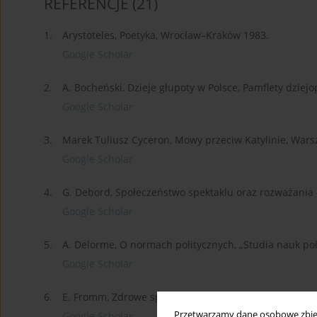
REFERENCJE
(21)
1.
Arystoteles, Poetyka, Wrocław–Kraków 1983.
Google Scholar
2.
A. Bocheński, Dzieje głupoty w Polsce, Pamflety dziej
Google Scholar
3.
Marek Tuliusz Cyceron, Mowy przeciw Katylinie, War
Google Scholar
4.
G. Debord, Społeczeństwo spektaklu oraz rozważania 
Google Scholar
5.
A. Delorme, O normach politycznych, „Studia nauk poli
Google Scholar
6.
E. Fromm, Zdrowe społeczeństwo, Kraków 2012.
Przetwarzamy dane osobowe zbiera
Google Scholar