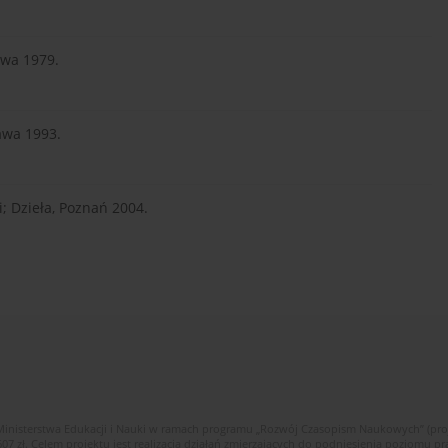
awa 1979.
awa 1993.
i; Dzieła, Poznań 2004.
Ministerstwa Edukacji i Nauki w ramach programu „Rozwój Czasopism Naukowych” (pr
zł. Celem projektu jest realizacja działań zmierzających do podniesienia poziomu p