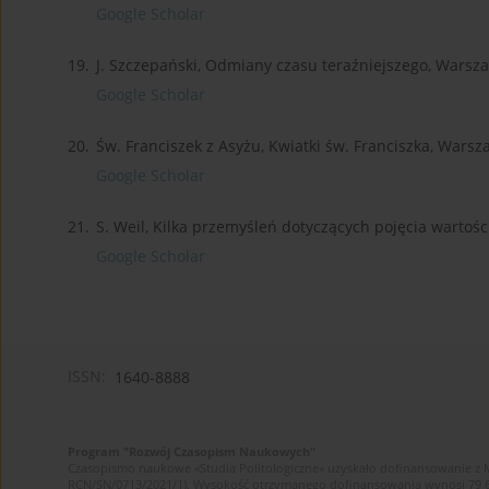
Google Scholar
19.
J. Szczepański, Odmiany czasu teraźniejszego, Warsz
Google Scholar
20.
Św. Franciszek z Asyżu, Kwiatki św. Franciszka, Warsz
Google Scholar
21.
S. Weil, Kilka przemyśleń dotyczących pojęcia wartośc
Google Scholar
ISSN:
1640-8888
Program "Rozwój Czasopism Naukowych"
Czasopismo naukowe «Studia Politologiczne» uzyskało dofinansowanie z 
RCN/SN/0713/2021/1). Wysokość otrzymanego dofinansowania wynosi 79 607 