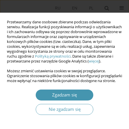
RU
EN
PL
Przetwarzamy dane osobowe zbierane podczas odwiedzania
serwisu. Realizacja funkcji pozyskiwania informacji o użytkownikach
i ich zachowaniu odbywa się poprzez dobrowolnie wprowadzone w
formularzach informacje oraz zapisywanie w urządzeniach
końcowych plików cookies (tzw. ciasteczka). Dane, w tym pliki
cookies, wykorzystywane są w celu realizacji usług, zapewnienia
wygodnego korzystania ze strony oraz w celu monitorowania
ruchu zgodnie z
Polityką prywatności
. Dane są także zbierane i
przetwarzane przez narzędzie Google Analytics (
więcej
).
2012 vol. 23
Możesz zmienić ustawienia cookies w swojej przeglądarce.
Ograniczenie stosowania plików cookies w konfiguracji przeglądarki
może wpłynąć na niektóre funkcjonalności dostępne na stronie.
Stosunki między kościołami a
Zgadzam się
władzą świecką w wybranych
Nie zgadzam się
koloniach angielskich w
Ameryce Północnej w XVII wieku