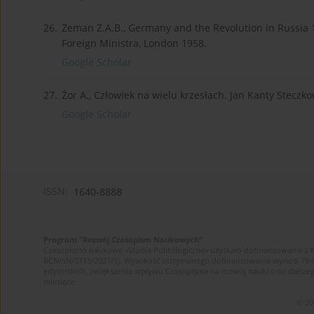
26.
Zeman Z.A.B., Germany and the Revolution in Russia
Foreign Ministra, London 1958.
Google Scholar
27.
Żor A., Człowiek na wielu krzesłach. Jan Kanty Stecz
Google Scholar
ISSN:
1640-8888
Program "Rozwój Czasopism Naukowych"
Czasopismo naukowe «Studia Politologiczne» uzyskało dofinansowanie z 
RCN/SN/0713/2021/1). Wysokość otrzymanego dofinansowania wynosi 79 607 
edytorskich, zwiększenia wpływu Czasopisma na rozwój nauki oraz dalsz
miesiące.
© 20