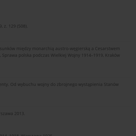
, z. 129 (508).
stosunków między monarchią austro-węgierską a Cesarstwem
.), Sprawa polska podczas Wielkiej Wojny 1914–1919, Kraków
umenty. Od wybuchu wojny do zbrojnego wystąpienia Stanów
arszawa 2013.
 1914–1918, Warszawa 1925.