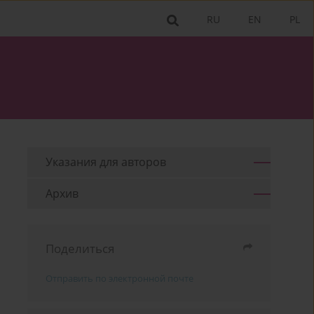
RU
EN
PL
Указания для aвторов
Архив
Поделиться
Отправить по электронной почте