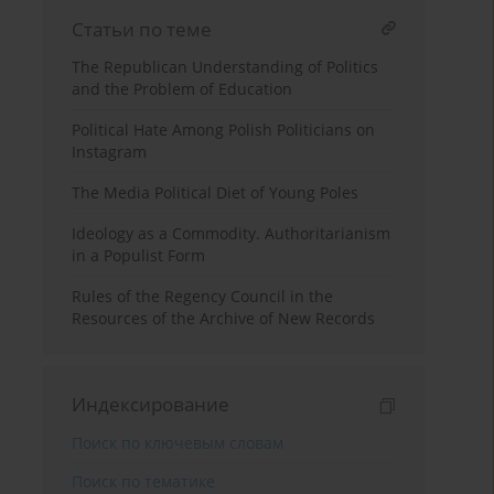
Статьи по теме
The Republican Understanding of Politics
and the Problem of Education
Political Hate Among Polish Politicians on
Instagram
The Media Political Diet of Young Poles
Ideology as a Commodity. Authoritarianism
in a Populist Form
Rules of the Regency Council in the
Resources of the Archive of New Records
Индексирование
Поиск по ключевым словам
Поиск по тематике