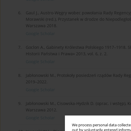
6.
Gaul J., Austro-Węgry wobec powołania Rady Regencyjne
Morawski (red.), Przystanek w drodze do Niepodległoś
Warszawa 2018.
Google Scholar
7.
Goclon A., Gabinety Królestwa Polskiego 1917–1918. Sk
Historii Państwa i Prawa» 2013, vol. 6, z. 2.
Google Scholar
8.
Jabłonowski M., Protokoły posiedzeń rządów Rady Rege
2019–2022.
Google Scholar
9.
Jabłonowski M., Cisowska-Hydzik D. (oprac. i wstęp),
Warszawa 2012.
Google Scholar
We process personal data collected
out by voluntarily entered informa