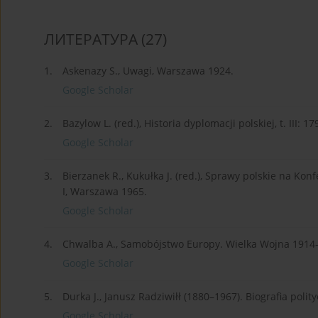
ЛИТЕРАТУРА
(27)
1.
Askenazy S., Uwagi, Warszawa 1924.
Google Scholar
2.
Bazylow L. (red.), Historia dyplomacji polskiej, t. III:
Google Scholar
3.
Bierzanek R., Kukułka J. (red.), Sprawy polskie na Kon
I, Warszawa 1965.
Google Scholar
4.
Chwalba A., Samobójstwo Europy. Wielka Wojna 1914
Google Scholar
5.
Durka J., Janusz Radziwiłł (1880–1967). Biografia poli
Google Scholar