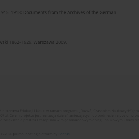
 1915–1918: Documents from the Archives of the German
kowski 1862–1929, Warszawa 2009.
Ministerstwa Edukacji i Nauki w ramach programu „Rozwój Czasopism Naukowych” (pr
zł. Celem projektu jest realizacja działań zmierzających do podniesienia poziomu p
ego zwiększania prestiżu Czasopisma w międzynarodowym obiegu naukowym. Okres reali
06-2026 Journal hosting platform by
Bentus