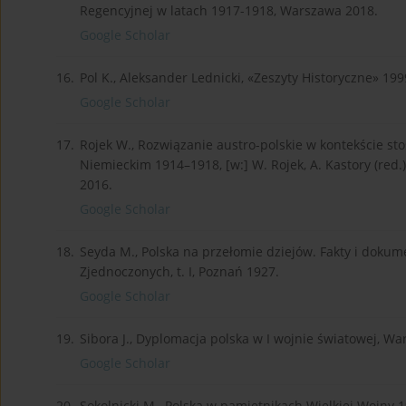
Regencyjnej w latach 1917-1918, Warszawa 2018.
Google Scholar
16.
Pol K., Aleksander Lednicki, «Zeszyty Historyczne» 1999
Google Scholar
17.
Rojek W., Rozwiązanie austro-polskie w kontekście 
Niemieckim 1914–1918, [w:] W. Rojek, A. Kastory (red
2016.
Google Scholar
18.
Seyda M., Polska na przełomie dziejów. Fakty i dok
Zjednoczonych, t. I, Poznań 1927.
Google Scholar
19.
Sibora J., Dyplomacja polska w I wojnie światowej, W
Google Scholar
20.
Sokolnicki M., Polska w pamiętnikach Wielkiej Wojny