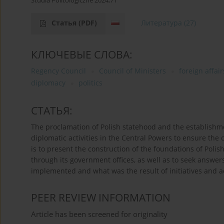
Studia Politologiczne 2024;71
Статья
(PDF)
Литература
(27)
КЛЮЧЕВЫЕ СЛОВА:
Regency Council
Council of Ministers
foreign affair
diplomacy
politics
СТАТЬЯ:
The proclamation of Polish statehood and the establishm
diplomatic activities in the Central Powers to ensure the c
is to present the construction of the foundations of Polis
through its government offices, as well as to seek answe
implemented and what was the result of initiatives and act
PEER REVIEW INFORMATION
Article has been screened for originality