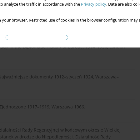
o analyze the traffic in accordance with the
Privacy policy
. Data are also co
 your browser. Restricted use of cookies in the browser configuration may a
oprac. T. Krawczak, R. Świętek, Kraków 2000.
Study in the Diplomatic History of Europe, 1914–1920, London–
Najważniejsze dokumenty 1912–styczeń 1924, Warszawa–
y Zjednoczone 1917–1919, Warszawa 1966.
ziałalności Rady Regencyjnej w końcowym okresie Wielkiej
rzystanek w drodze do Niepodległości. Działalność Rady