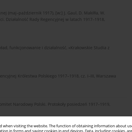
j (maj–październik 1917), [w:] J. Gaul, D. Makiłła, W.
ci. Działalność Rady Regencyjnej w latach 1917–1918,
ład, funkcjonowanie i działalność, «Krakowskie Studia z
ncyjnej Królestwa Polskiego 1917–1918, cz. I–III, Warszawa
 Komitet Narodowy Polski. Protokoły posiedzeń 1917–1919,
 when visiting the website. The function of obtaining information about use
tion in forms and saving cookies in end devices. Data, including cookies, are