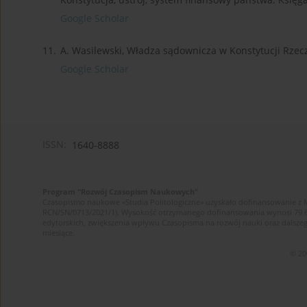
Google Scholar
11.
A. Wasilewski, Władza sądownicza w Konstytucji Rzeczy
Google Scholar
ISSN:
1640-8888
Program "Rozwój Czasopism Naukowych"
Czasopismo naukowe «Studia Politologiczne» uzyskało dofinansowanie z 
RCN/SN/0713/2021/1). Wysokość otrzymanego dofinansowania wynosi 79 607 
edytorskich, zwiększenia wpływu Czasopisma na rozwój nauki oraz dalsz
miesiące.
© 20