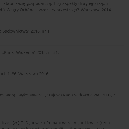
i stabilizację gospodarczą. Trzy aspekty drugiego rządu
red.), Węgry Orbána – wzór czy przestroga?, Warszawa 2014.
a Sądownictwa” 2016, nr 1.
, „Punkt Widzenia” 2015, nr 51.
 art. 1–86, Warszawa 2016.
awodawczą i wykonawczą, „Krajowa Rada Sądownictwa” 2009, z.
iczej, [w:] T. Dębowska-Romanowska, A. Jankiewicz (red.),
 pamiątkowa ku czci prof. Natalii Gajl, Warszawa 1999.