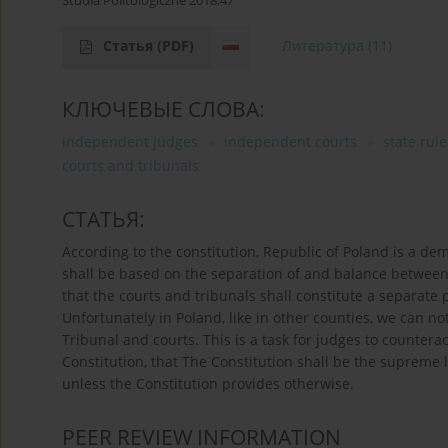
Studia Politologiczne 2018;47
Статья
(PDF)
Литература
(11)
КЛЮЧЕВЫЕ СЛОВА:
independent judges
independent courts
state rul
courts and tribunals
СТАТЬЯ:
According to the constitution, Republic of Poland is a de
shall be based on the separation of and balance between t
that the courts and tribunals shall constitute a separat
Unfortunately in Poland, like in other counties, we can no
Tribunal and courts. This is a task for judges to counterac
Constitution, that The Constitution shall be the supreme l
unless the Constitution provides otherwise.
PEER REVIEW INFORMATION