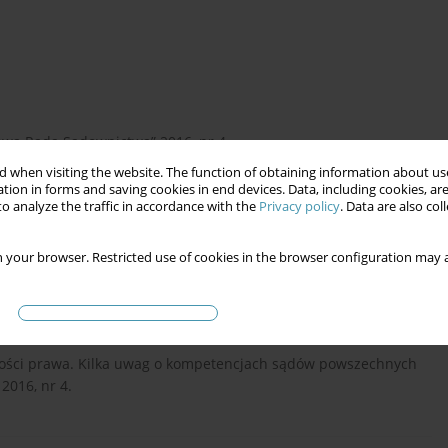
jowa Rada Sądownictwa” 2016, nr 4.
 when visiting the website. The function of obtaining information about use
tion in forms and saving cookies in end devices. Data, including cookies, are
o analyze the traffic in accordance with the
Privacy policy
. Data are also co
pospolitej Polskiej. Komentarz, Warszawa 2012.
 your browser. Restricted use of cookies in the browser configuration may a
etyn Opinie FAE” 2014, nr 14.
jności prawa. Kilka uwag o kompetencjach sądów powszechnych
2016, nr 4.