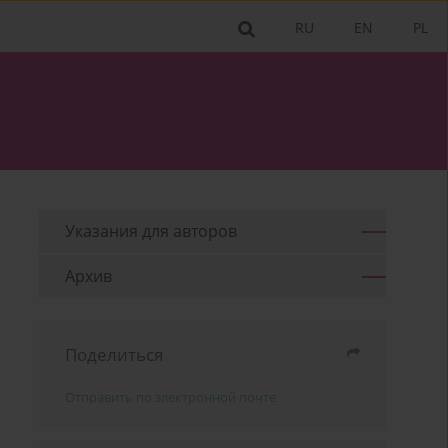
RU
EN
PL
Указания для aвторов
Архив
Поделиться
Отправить по электронной почте