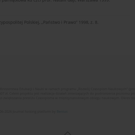
pospolitej Polskiej, „Państwo i Prawo” 1998, z. 8.
Ministerstwa Edukacji i Nauki w ramach programu „Rozwój Czasopism Naukowych” (pr
zł. Celem projektu jest realizacja działań zmierzających do podniesienia poziomu p
ego zwiększania prestiżu Czasopisma w międzynarodowym obiegu naukowym. Okres reali
06-2026 Journal hosting platform by
Bentus