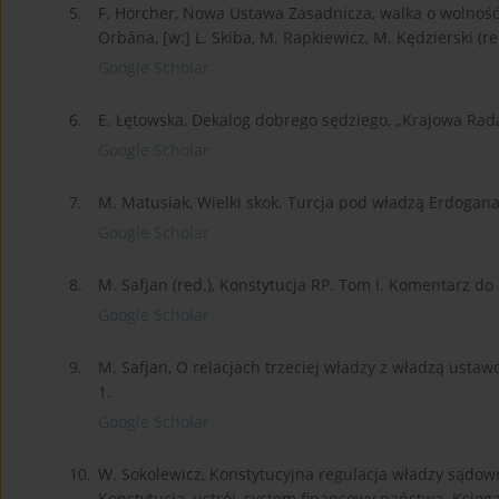
5.
F. Hörcher, Nowa Ustawa Zasadnicza, walka o wolność 
Orbána, [w:] L. Skiba, M. Rapkiewicz, M. Kędzierski (
Google Scholar
6.
E. Łętowska, Dekalog dobrego sędziego, „Krajowa Rad
Google Scholar
7.
M. Matusiak, Wielki skok. Turcja pod władzą Erdogana
Google Scholar
8.
M. Safjan (red.), Konstytucja RP. Tom I. Komentarz do
Google Scholar
9.
M. Safjan, O relacjach trzeciej władzy z władzą ust
1.
Google Scholar
10.
W. Sokolewicz, Konstytucyjna regulacja władzy sądown
Konstytucja, ustrój, system finansowy państwa. Księga