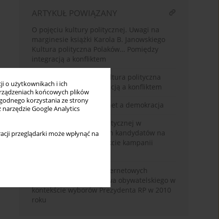
ARTYKUŁ POWIĄZANY
O pojęciu kultury politycznej. Uwagi na
marginesie książki Karola B. Janowskiego
Kultura polityczna Polaków… Pomiędzy
integracją a konfliktem
KAROL B. JANOWSKI, Kultura polityczna
i o użytkownikach i ich
Polaków. Między integracją a konfliktem
rządzeniach końcowych plików
wygodnego korzystania ze strony
Głosowanie przez Internet a demokracja
z narzędzie Google Analytics
Analiza komunikacji politycznej w
serwisach internetowych kandydatów na
acji przeglądarki może wpłynąć na
prezydenta Polski w trakcie kampanii
wyborczej 2010 roku
Kultura polityczna w internetowych
serwisach dziennikarstwa obywatelskiego w
kontekście wyborów Prezydenta RP w 2010
roku