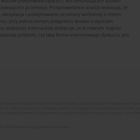
 widzów (niedoświadczających, ani niestosujących działań
eużywających przemocy). Przeprowadzone analizy wskazują, że
jest akceptacja i podejmowanie przemocy werbalnej o niskim
rsu, przy jednoczesnym potępieniu działań o wyższym
y, większość Internautów deklaruje, że w równym stopniu
ozostaje problem, czy taka forma internetowego dyskursu jest
Ministerstwa Edukacji i Nauki w ramach programu „Rozwój Czasopism Naukowych” (pr
zł. Celem projektu jest realizacja działań zmierzających do podniesienia poziomu p
ego zwiększania prestiżu Czasopisma w międzynarodowym obiegu naukowym. Okres reali
06-2026 Journal hosting platform by
Bentus