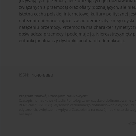
(używających przemocy, lecz unikających jej doznawania),
związanych z przemocą) oraz ofiary (doznających, ale ni
istotną cechą polskiej internetowej kultury politycznej 
natężeniu nienaruszającej zasad demokratycznego dysku
natężeniu przemocy. Przemoc ta ma charakter symetryczn
doświadcza przemocy i podejmuje ją. Nierozstrzygnięty p
eufunkcjonalna czy dysfunkcjonalna dla demokracji.
ISSN:
1640-8888
Program "Rozwój Czasopism Naukowych"
Czasopismo naukowe «Studia Politologiczne» uzyskało dofinansowanie z 
RCN/SN/0713/2021/1). Wysokość otrzymanego dofinansowania wynosi 79 607 
edytorskich, zwiększenia wpływu Czasopisma na rozwój nauki oraz dalsz
miesiące.
© 20