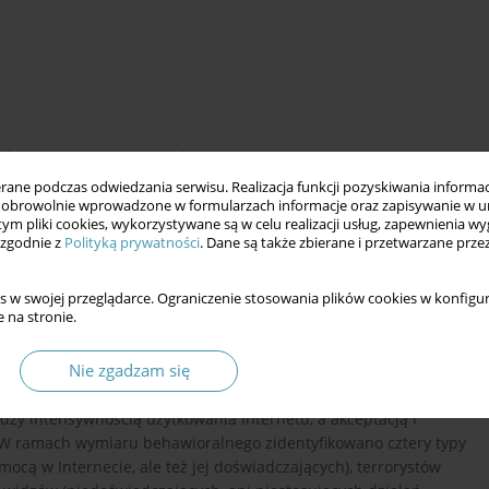
ityczna
przemoc w Internecie
ne podczas odwiedzania serwisu. Realizacja funkcji pozyskiwania informacj
obrowolnie wprowadzone w formularzach informacje oraz zapisywanie w u
 tym pliki cookies, wykorzystywane są w celu realizacji usług, zapewnienia 
 zgodnie z
Polityką prywatności
. Dane są także zbierane i przetwarzane prze
iowym zjawisko przemocy w Internecie w oparciu o badanie
 Internecie. Zbadano typy oraz natężenie zjawiska przemocy. W
s w swojej przeglądarce. Ograniczenie stosowania plików cookies w konfigur
 na stronie.
 przemocy w formie indeksu. Za pomocą tego narzędzia
jawiska: stopnia akceptacji przemocy wśród ogółu Internautów
Nie zgadzam się
rzemocy mierzonego częstością doświadczania oraz stosowania
oralny). Wprowadzenie wymiaru aksjonormatywnego posłużyło
zy intensywnością użytkowania Internetu, a akceptacją i
 W ramach wymiaru behawioralnego zidentyfikowano cztery typy
ocą w Internecie, ale też jej doświadczających), terrorystów