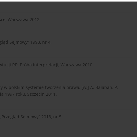
sce, Warszawa 2012.
gląd Sejmowy” 1993, nr 4.
ytucji RP. Próba interpretacji, Warszawa 2010.
y w polskim systemie tworzenia prawa, [w:] A. Bałaban, P.
nia 1997 roku, Szczecin 2011.
„Przegląd Sejmowy” 2013, nr 5.