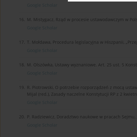
Google Scholar
16.
M. Mistygacz, Rząd w procesie ustawodawczym w Pol
Google Scholar
17.
T. Mołdawa, Procedura legislacyjna w Hiszpanii, „Prze
Google Scholar
18.
M. Olszówka, Ustawy wyznaniowe. Art. 25 ust. 5 Konst
Google Scholar
19.
R. Piotrowski, O potrzebie rozporządzeń z mocą ustaw
Mijal (red.), Zasady naczelne Konstytucji RP z 2 kwiet
Google Scholar
20.
P. Radziewicz, Doradztwo naukowe w pracach Sejmu, 
Google Scholar