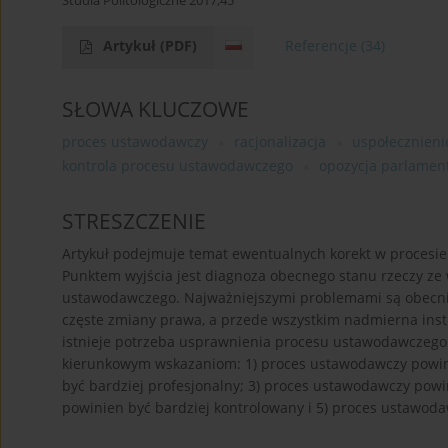
Studia Politologiczne 2017;45
Artykuł
(PDF)
Referencje
(34)
SŁOWA KLUCZOWE
proces ustawodawczy
racjonalizacja
uspołecznien
kontrola procesu ustawodawczego
opozycja parlamen
STRESZCZENIE
Artykuł podejmuje temat ewentualnych korekt w procesie
Punktem wyjścia jest diagnoza obecnego stanu rzeczy z
ustawodawczego. Najważniejszymi problemami są obecnie:
częste zmiany prawa, a przede wszystkim nadmierna ins
istnieje potrzeba usprawnienia procesu ustawodawczego
kierunkowym wskazaniom: 1) proces ustawodawczy powini
być bardziej profesjonalny; 3) proces ustawodawczy powi
powinien być bardziej kontrolowany i 5) proces ustawoda