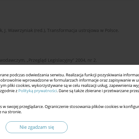
k, J. Wawrzyniak (red.), Transformacja ustrojowa w Polsce.
odawczym, „Przegląd Legislacyjny” 2004, nr 2.
ne podczas odwiedzania serwisu. Realizacja funkcji pozyskiwania informacj
obrowolnie wprowadzone w formularzach informacje oraz zapisywanie w u
ny, [w:] K. Grajewski, J. Warylewski (red.), Informacja prawna
 tym pliki cookies, wykorzystywane są w celu realizacji usług, zapewnienia 
 zgodnie z
Polityką prywatności
. Dane są także zbierane i przetwarzane prze
s w swojej przeglądarce. Ograniczenie stosowania plików cookies w konfigur
 na stronie.
ski model dwuizbowości, Warszawa 2016.
Nie zgadzam się
entarnej. Wielka Brytania, Niemcy, Włochy, Warszawa 2001.