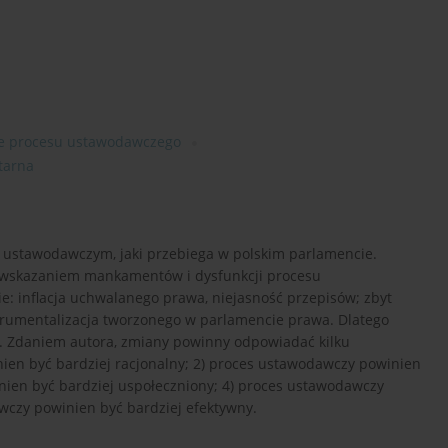
ie procesu ustawodawczego
tarna
 ustawodawczym, jaki przebiega w polskim parlamencie.
e wskazaniem mankamentów i dysfunkcji procesu
 inflacja uchwalanego prawa, niejasność przepisów; zbyt
trumentalizacja tworzonego w parlamencie prawa. Dlatego
. Zdaniem autora, zmiany powinny odpowiadać kilku
en być bardziej racjonalny; 2) proces ustawodawczy powinien
nien być bardziej uspołeczniony; 4) proces ustawodawczy
wczy powinien być bardziej efektywny.