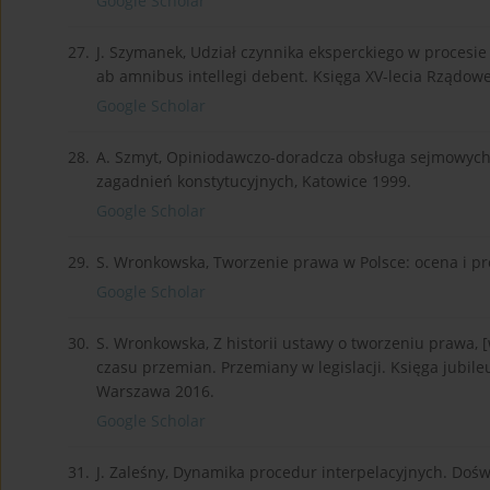
Google Scholar
27.
J. Szymanek, Udział czynnika eksperckiego w procesie
ab amnibus intellegi debent. Księga XV-lecia Rządow
Google Scholar
28.
A. Szmyt, Opiniodawczo-doradcza obsługa sejmowych 
zagadnień konstytucyjnych, Katowice 1999.
Google Scholar
29.
S. Wronkowska, Tworzenie prawa w Polsce: ocena i pro
Google Scholar
30.
S. Wronkowska, Z historii ustawy o tworzeniu prawa, [w
czasu przemian. Przemiany w legislacji. Księga jubile
Warszawa 2016.
Google Scholar
31.
J. Zaleśny, Dynamika procedur interpelacyjnych. Doś