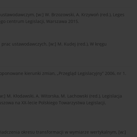
 ustawodawczym, [w:] W. Brzozowski, A. Krzywoń (red.), Leges
ego centrum Legislacji, Warszawa 2015.
prac ustawodawczych, [w:] M. Kudej (red.), W kręgu
ponowane kierunki zmian, „Przegląd Legislacyjny” 2006, nr 1.
:] M. Kłodawski, A. Witorska, M. Lachowski (red.), Legislacja
uszowa na XX-lecie Polskiego Towarzystwa Legislacji,
wiadczenia okresu transformacji w wymiarze wertykalnym, [w:]