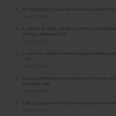
5.
M. Dobrowolski, Zasada dwuizbowości parlamentu w 
Google Scholar
6.
L. Garlicki, M. Zubik, Ustawa w systemie źródeł prawa,
praktyce, Warszawa 2005.
Google Scholar
7.
J. Jaskiernia, Zasady demokratycznego państwa pr
1999.
Google Scholar
8.
Z. Jarosz, Postępowanie ustawodawcze w Sejmie, [w:] 
Warszawa 2005.
Google Scholar
9.
J. Karp, J. Szymanek, Profesjonalizacja parlamentarn
Google Scholar