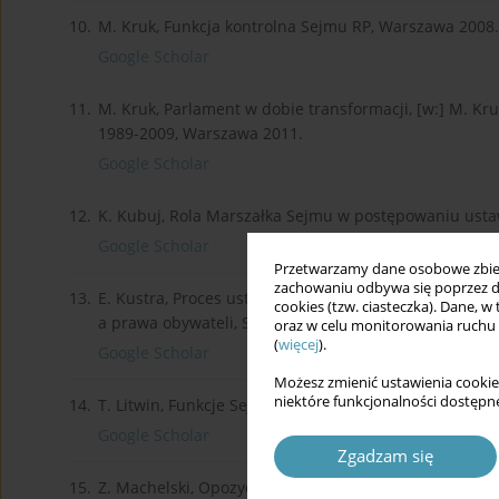
10.
M. Kruk, Funkcja kontrolna Sejmu RP, Warszawa 2008.
Google Scholar
11.
M. Kruk, Parlament w dobie transformacji, [w:] M. Kru
1989-2009, Warszawa 2011.
Google Scholar
12.
K. Kubuj, Rola Marszałka Sejmu w postępowaniu ustaw
Google Scholar
Przetwarzamy dane osobowe zbiera
zachowaniu odbywa się poprzez d
13.
E. Kustra, Proces ustawodawczy jako proces informacyj
cookies (tzw. ciasteczka). Dane, w
a prawa obywateli, Sopot 2006.
oraz w celu monitorowania ruchu
(
więcej
).
Google Scholar
Możesz zmienić ustawienia cookie
niektóre funkcjonalności dostępne
14.
T. Litwin, Funkcje Sejmu i Senatu a współczesny pol
Google Scholar
Zgadzam się
15.
Z. Machelski, Opozycja w systemie demokracji parlam