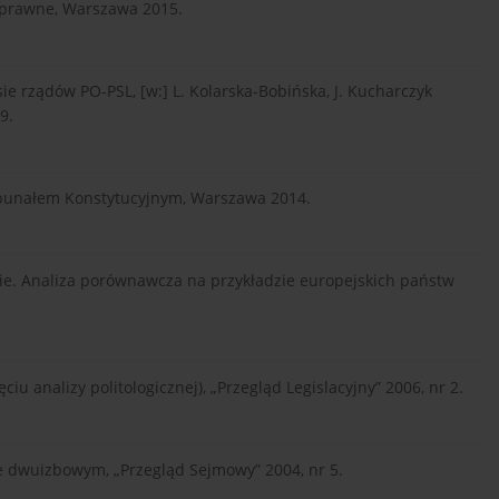
noprawne, Warszawa 2015.
e rządów PO-PSL, [w:] L. Kolarska-Bobińska, J. Kucharczyk
9.
rybunałem Konstytucyjnym, Warszawa 2014.
e. Analiza porównawcza na przykładzie europejskich państw
u analizy politologicznej), „Przegląd Legislacyjny” 2006, nr 2.
 dwuizbowym, „Przegląd Sejmowy” 2004, nr 5.