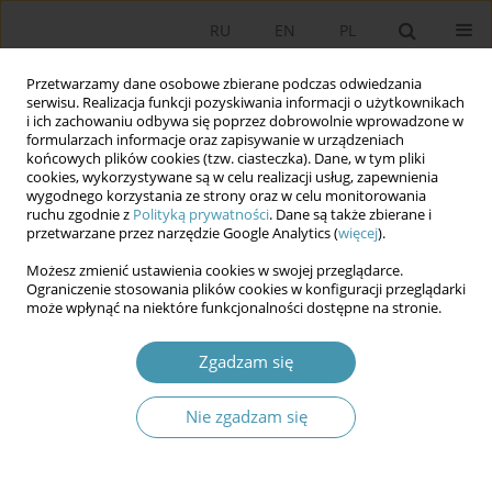
RU
EN
PL
Przetwarzamy dane osobowe zbierane podczas odwiedzania
serwisu. Realizacja funkcji pozyskiwania informacji o użytkownikach
i ich zachowaniu odbywa się poprzez dobrowolnie wprowadzone w
formularzach informacje oraz zapisywanie w urządzeniach
końcowych plików cookies (tzw. ciasteczka). Dane, w tym pliki
cookies, wykorzystywane są w celu realizacji usług, zapewnienia
wygodnego korzystania ze strony oraz w celu monitorowania
ruchu zgodnie z
Polityką prywatności
. Dane są także zbierane i
przetwarzane przez narzędzie Google Analytics (
więcej
).
2017 vol. 45
Możesz zmienić ustawienia cookies w swojej przeglądarce.
Ograniczenie stosowania plików cookies w konfiguracji przeglądarki
może wpłynąć na niektóre funkcjonalności dostępne na stronie.
Hejt internetowy jako narzędzie
Zgadzam się
dekompozycji wizerunku
Nie zgadzam się
politycznego