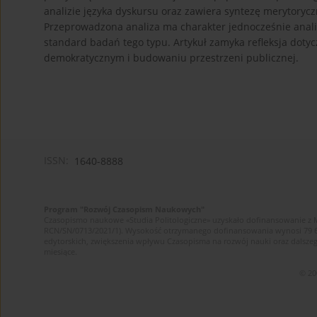
analizie języka dyskursu oraz zawiera syntezę merytorycz
Przeprowadzona analiza ma charakter jednocześnie analizy
standard badań tego typu. Artykuł zamyka refleksja doty
demokratycznym i budowaniu przestrzeni publicznej.
ISSN:
1640-8888
Program "Rozwój Czasopism Naukowych"
Czasopismo naukowe «Studia Politologiczne» uzyskało dofinansowanie z 
RCN/SN/0713/2021/1). Wysokość otrzymanego dofinansowania wynosi 79 607 
edytorskich, zwiększenia wpływu Czasopisma na rozwój nauki oraz dalsz
miesiące.
© 20