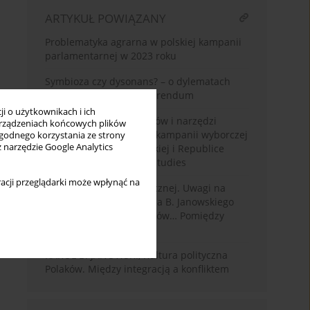
ARTYKUŁ POWIĄZANY
Problematyka agrarna w polskiej kampanii
parlamentarnej w 2023 roku
Symbioza czy dysonans? – o dylematach
łączenia wyborów z referendum
i o użytkownikach i ich
Wykorzystanie algorytmów i narzędzi
rządzeniach końcowych plików
sztucznej inteligencji w kampanii wyborczej
wygodnego korzystania ze strony
z narzędzie Google Analytics
w Rzeczypospolitej Polskiej i Republice
Słowacji – analiza case studies
acji przeglądarki może wpłynąć na
O pojęciu kultury politycznej. Uwagi na
marginesie książki Karola B. Janowskiego
Kultura polityczna Polaków… Pomiędzy
integracją a konfliktem
KAROL B. JANOWSKI, Kultura polityczna
Polaków. Między integracją a konfliktem