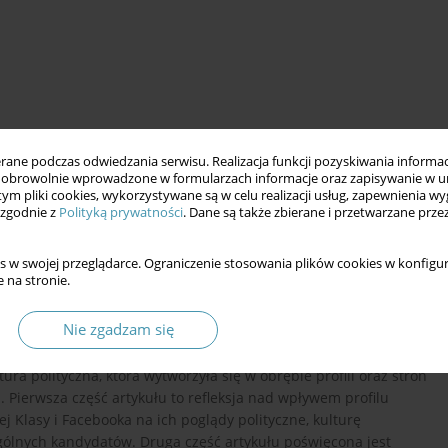
ne podczas odwiedzania serwisu. Realizacja funkcji pozyskiwania informacj
obrowolnie wprowadzone w formularzach informacje oraz zapisywanie w u
 tym pliki cookies, wykorzystywane są w celu realizacji usług, zapewnienia 
 zgodnie z
Polityką prywatności
. Dane są także zbierane i przetwarzane prze
gia Internetu
kampania wyborcza
Facebook
s w swojej przeglądarce. Ograniczenie stosowania plików cookies w konfigur
 na stronie.
Nie zgadzam się
u prezydenckiej kampanii wyborczej w 2010 roku w polskich
za Klasa (www.nk.pl) oraz międzynarodowym – Facebook
ura polityczna, która wytworzyła się w obrębie profili oraz stron
 Pierwsza część artykułu to refleksja nad wpływem profilu
 Klasy i Facebooka na ich poglądy polityczne, kulturę
ególnych kandydatów. Druga część artykułu poświęcona jest