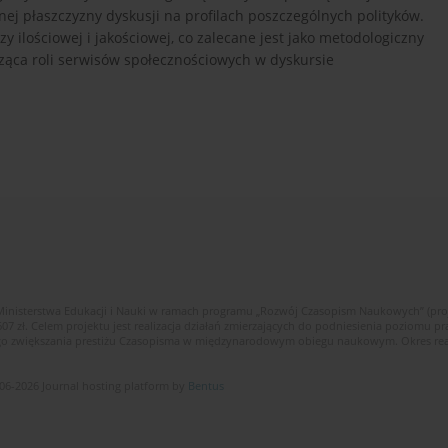
nej płaszczyzny dyskusji na profilach poszczególnych polityków.
 ilościowej i jakościowej, co zalecane jest jako metodologiczny
cząca roli serwisów społecznościowych w dyskursie
Ministerstwa Edukacji i Nauki w ramach programu „Rozwój Czasopism Naukowych” (pr
zł. Celem projektu jest realizacja działań zmierzających do podniesienia poziomu p
ego zwiększania prestiżu Czasopisma w międzynarodowym obiegu naukowym. Okres reali
06-2026 Journal hosting platform by
Bentus