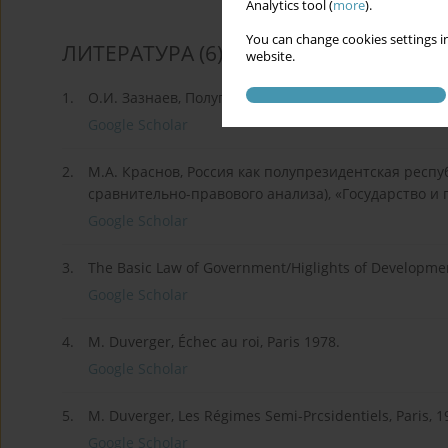
Analytics tool (
more
).
You can change cookies settings in
ЛИТЕРАТУРА
(6)
website.
1.
О.И. Зазнаев, Полупрезидентская система: теорети
Google Scholar
2.
М.А. Краснов, Россия как полупрезидентская респ
сравнительно-правового анализа), «Государство и 
Google Scholar
3.
The Basic Law of Government/Higlights of Development
Google Scholar
4.
M. Duverger, Échec au roi, Paris 1978.
Google Scholar
5.
M. Duverger, Les Régimes Semi-Prcsidentiels, Paris, 1
Google Scholar