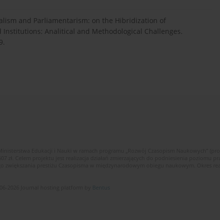
ialism and Parliamentarism: on the Hibridization of
nstitutions: Analitical and Methodological Challenges.
9.
Ministerstwa Edukacji i Nauki w ramach programu „Rozwój Czasopism Naukowych” (pr
zł. Celem projektu jest realizacja działań zmierzających do podniesienia poziomu p
ego zwiększania prestiżu Czasopisma w międzynarodowym obiegu naukowym. Okres reali
06-2026 Journal hosting platform by
Bentus