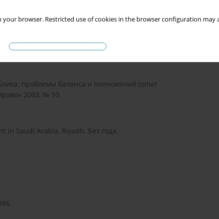
 your browser. Restricted use of cookies in the browser configuration may a
ческие и прикладные аспекты, Казань 2006.
ублика: проблемы баланса и полномочий (опыт
право» 2003, № 10.
 in Saudi Arabia, Riyadh. Без года.
986.