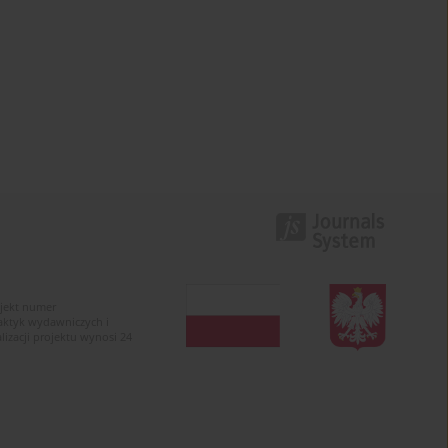
ojekt numer
raktyk wydawniczych i
zacji projektu wynosi 24