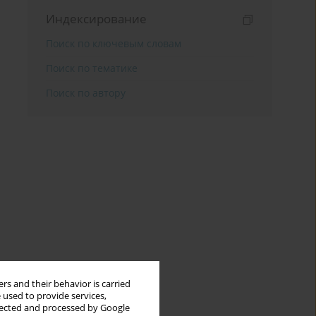
Индексирование
Поиск по ключевым словам
Поиск по тематике
Поиск по автору
rs and their behavior is carried
 used to provide services,
llected and processed by Google