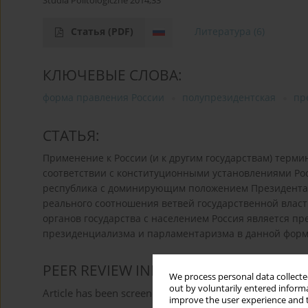
Studia Politologiczne 2014;33
Статья
(PDF)
Литература
(6)
КЛЮЧЕВЫЕ СЛОВА:
форма правления России
полупрезидентская
пр
СТАТЬЯ:
Применение к России (и к другим государствам) терми
соответствии с конституционными установлениями Ро
республика с доминирующим положением Президента РФ
реального соотношения ветвей государственной власт
органов государства с населением Россия является пр
президенциализма и парламентаризма в данной форм
PEER REVIEW INFORMATION
We process personal data collected
out by voluntarily entered informa
Article has been screened for originality
improve the user experience and t