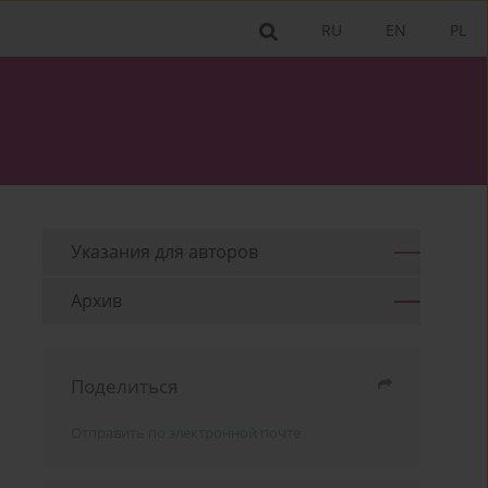
RU
EN
PL
Указания для aвторов
Архив
Поделиться
Отправить по электронной почте