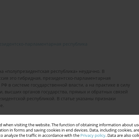
езидентско-парламентарная реcпублика
на «полупрезидентская республика» неудачно. В
ссия это гибридная, президентско-парламентарная
 в системе государственной власти, а на практике в силу
и, высших органов государства, прямых и обратных связей
езидентской республикой. В статье указаны признаки
е.
 when visiting the website. The function of obtaining information about use
tion in forms and saving cookies in end devices. Data, including cookies, are
o analyze the traffic in accordance with the
Privacy policy
. Data are also co