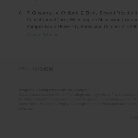
6.
T. Ginsburg, J.A. Cheibub, Z. Elkins, Beyond President
Constitutional Form, Workshop on Measuring Law and I
Pompea Fabra University, Barselona. October 2–3 200
Google Scholar
ISSN:
1640-8888
Program "Rozwój Czasopism Naukowych"
Czasopismo naukowe «Studia Politologiczne» uzyskało dofinansowanie z 
RCN/SN/0713/2021/1). Wysokość otrzymanego dofinansowania wynosi 79 607 
edytorskich, zwiększenia wpływu Czasopisma na rozwój nauki oraz dalsz
miesiące.
© 20